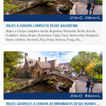
22
Días
21
Noches
VIAJES A EUROPA COMPLETA DESDE ARGENTINA
Viajes a Europa Completa desde Argentina Visitando: Berlín, Dresde,
Frankfurt, Viena, Brujas, Bratislava, Calais, París, Amsterdam, Budapest,
Dover, Londres, Florencia, Pisa, Roma, Venecia, Praga, Bo...
21
Días
18
Noches
VIAJES GRUPALES A EUROPA ACOMPAÑADOS DESDE BUENOS ...