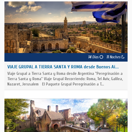
14
Días
11
Noches
VIAJE GRUPAL A TIERRA SANTA Y ROMA desde Buenos Ai...
Viaje Grupal a Tierra Santa y Roma desde Argentina "Peregrinación a
Tierra Santa y Roma" Viaje Grupal Recorriendo: Roma, Tel Aviv, Galilea,
Nazaret, Jerusalem El Paquete Grupal Peregrinación a T...