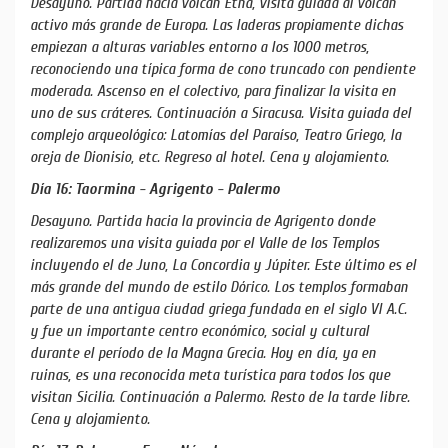
Desayuno. Partida hacia volcán Etna, visita guiada al volcán
activo más grande de Europa. Las laderas propiamente dichas
empiezan a alturas variables entorno a los 1000 metros,
reconociendo una típica forma de cono truncado con pendiente
moderada. Ascenso en el colectivo, para finalizar la visita en
uno de sus cráteres. Continuación a Siracusa. Visita guiada del
complejo arqueológico: Latomías del Paraíso, Teatro Griego, la
oreja de Dionisio, etc. Regreso al hotel. Cena y alojamiento.
Día 16: Taormina - Agrigento - Palermo
Desayuno. Partida hacia la provincia de Agrigento donde
realizaremos una visita guiada por el Valle de los Templos
incluyendo el de Juno, La Concordia y Júpiter. Este último es el
más grande del mundo de estilo Dórico. Los templos formaban
parte de una antigua ciudad griega fundada en el siglo VI A.C.
y fue un importante centro económico, social y cultural
durante el período de la Magna Grecia. Hoy en día, ya en
ruinas, es una reconocida meta turística para todos los que
visitan Sicilia. Continuación a Palermo. Resto de la tarde libre.
Cena y alojamiento.