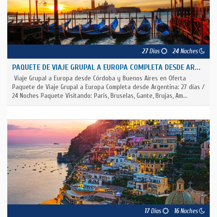
27
Días
24
Noches
PAQUETE DE VIAJE GRUPAL A EUROPA COMPLETA DESDE AR...
Viaje Grupal a Europa desde Córdoba y Buenos Aires en Oferta
Paquete de Viaje Grupal a Europa Completa desde Argentina: 27 días /
24 Noches Paquete Visitando: Paris, Bruselas, Gante, Brujas, Am...
17
Días
16
Noches