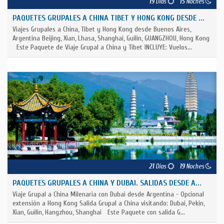
19
Días
15
Noches
PAQUETES GRUPALES A CHINA TIBET Y HONG KONG DESDE ...
Viajes Grupales a China, Tibet y Hong Kong desde Buenos Aires,
Argentina Beijing, Xian, Lhasa, Shanghai, Guilin, GUANGZHOU, Hong Kong
Este Paquete de Viaje Grupal a China y Tibet INCLUYE: Vuelos...
21
Días
19
Noches
PAQUETES GRUPALES A CHINA Y DUBAI. SALIDAS DESDE A...
Viaje Grupal a China Milenaria con Dubai desde Argentina - Opcional
extensión a Hong Kong Salida Grupal a China visitando: Dubai, Pekin,
Xian, Guilin, Hangzhou, Shanghai Este Paquete con salida G...