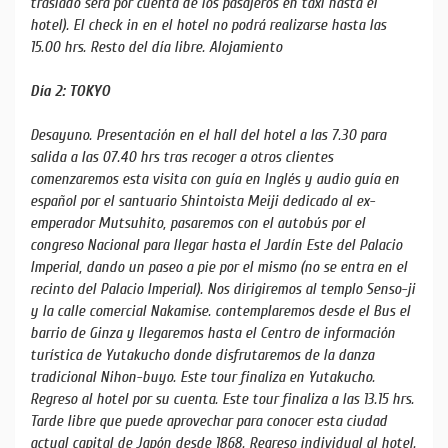
traslado será por cuenta de los pasajeros en taxi hasta el
hotel). El check in en el hotel no podrá realizarse hasta las
15.00 hrs. Resto del día libre. Alojamiento
Día 2: TOKYO
Desayuno. Presentación en el hall del hotel a las 7.30 para
salida a las 07.40 hrs tras recoger a otros clientes
comenzaremos esta visita con guía en Inglés y audio guía en
español por el santuario Shintoista Meiji dedicado al ex-
emperador Mutsuhito, pasaremos con el autobús por el
congreso Nacional para llegar hasta el Jardín Este del Palacio
Imperial, dando un paseo a pie por el mismo (no se entra en el
recinto del Palacio Imperial). Nos dirigiremos al templo Senso-ji
y la calle comercial Nakamise. contemplaremos desde el Bus el
barrio de Ginza y llegaremos hasta el Centro de información
turística de Yutakucho donde disfrutaremos de la danza
tradicional Nihon-buyo. Este tour finaliza en Yutakucho.
Regreso al hotel por su cuenta. Este tour finaliza a las 13.15 hrs.
Tarde libre que puede aprovechar para conocer esta ciudad
actual capital de Japón desde 1868. Regreso individual al hotel.