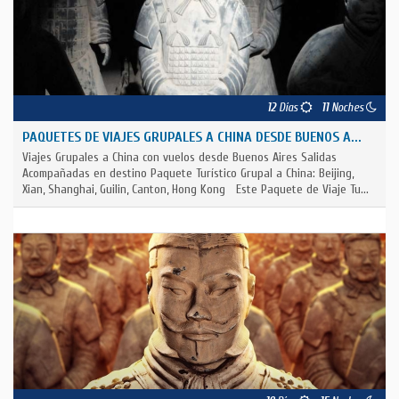
12
Días
11
Noches
PAQUETES DE VIAJES GRUPALES A CHINA DESDE BUENOS A...
Viajes Grupales a China con vuelos desde Buenos Aires Salidas
Acompañadas en destino Paquete Turístico Grupal a China: Beijing,
Xian, Shanghai, Guilin, Canton, Hong Kong Este Paquete de Viaje Tu...