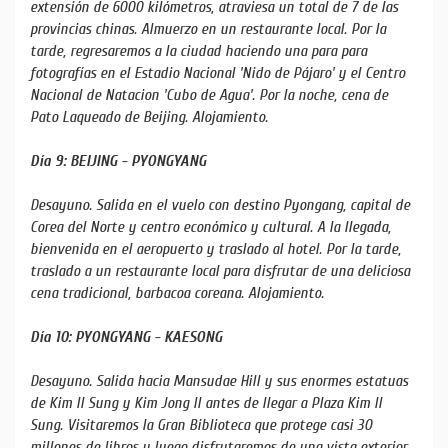
extensión de 6000 kilómetros, atraviesa un total de 7 de las
provincias chinas. Almuerzo en un restaurante local. Por la
tarde, regresaremos a la ciudad haciendo una para para
fotografías en el Estadio Nacional 'Nido de Pájaro' y el Centro
Nacional de Natacion 'Cubo de Agua'. Por la noche, cena de
Pato Laqueado de Beijing. Alojamiento.
Día 9: BEIJING - PYONGYANG
Desayuno. Salida en el vuelo con destino Pyongang, capital de
Corea del Norte y centro económico y cultural. A la llegada,
bienvenida en el aeropuerto y traslado al hotel. Por la tarde,
traslado a un restaurante local para disfrutar de una deliciosa
cena tradicional, barbacoa coreana. Alojamiento.
Día 10: PYONGYANG - KAESONG
Desayuno. Salida hacia Mansudae Hill y sus enormes estatuas
de Kim Il Sung y Kim Jong Il antes de llegar a Plaza Kim Il
Sung. Visitaremos la Gran Biblioteca que protege casi 30
millones de libros y luego disfrutaremos de una vista exterior