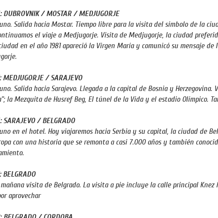
4: DUBROVNIK / MOSTAR / MEDJUGORJE
no. Salida hacia Mostar. Tiempo libre para la visita del símbolo de la ciud
ontinuamos el viaje a Medjugorje. Visita de Medjugorje, la ciudad preferida
ciudad en el año 1981 apareció la Virgen María y comunicó su mensaje de la
gorje.
5: MEDJUGORJE / SARAJEVO
no. Salida hacia Sarajevo. Llegada a la capital de Bosnia y Herzegovina. V
a”; la Mezquita de Husref Beg, El túnel de la Vida y el estadio Olímpico. T
6: SARAJEVO / BELGRADO
no en el hotel. Hoy viajaremos hacia Serbia y su capital, la ciudad de B
opa con una historia que se remonta a casi 7.000 años y también conocid
jamiento.
7: BELGRADO
 mañana visita de Belgrado. La visita a pie incluye la calle principal Kne
por aprovechar
8: BELGRADO / CORDOBA