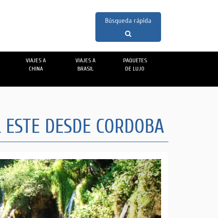
VIAJES A
VIAJES A
PAQUETES
CHINA
BRASIL
DE LUJO
L ESTE DESDE CORDOBA
Next