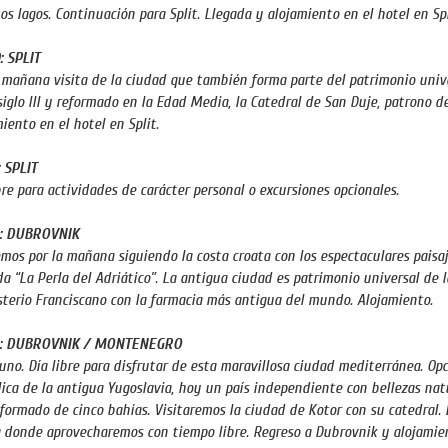
os lagos. Continuación para Split. Llegada y alojamiento en el hotel en Sp
: SPLIT
 mañana visita de la ciudad que también forma parte del patrimonio unive
siglo III y reformado en la Edad Media, la Catedral de San Duje, patrono de 
iento en el hotel en Split.
: SPLIT
bre para actividades de carácter personal o excursiones opcionales.
2: DUBROVNIK
mos por la mañana siguiendo la costa croata con los espectaculares paisaj
a “La Perla del Adriático”. La antigua ciudad es patrimonio universal de l
terio Franciscano con la farmacia más antigua del mundo. Alojamiento.
3: DUBROVNIK / MONTENEGRO
no. Día libre para disfrutar de esta maravillosa ciudad mediterránea. Op
ica de la antigua Yugoslavia, hoy un país independiente con bellezas natu
formado de cinco bahías. Visitaremos la ciudad de Kotor con su catedral. 
 donde aprovecharemos con tiempo libre. Regreso a Dubrovnik y alojamie