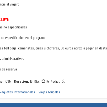
ncia al viajero
CLUYE
:
as no especificadas
 no especificados en el programa
as bell boys, camaristas, guías y choferes, 60 euros aprox. a pagar en desti
s administrativos
 de reserva
go:
1096
Duración:
19
16
Días
Noches
Paquetes Internacionales
Viajes Grupales