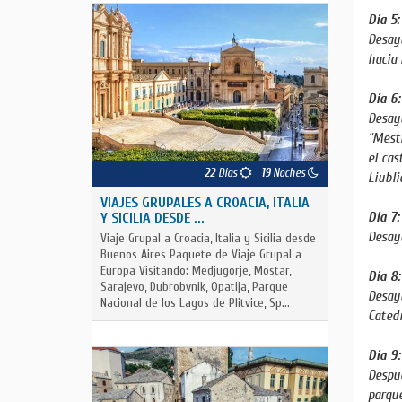
Día 5
Desayu
hacia 
Día 6
Desayu
“Mestn
el cas
22
Días
19
Noches
Liubli
VIAJES GRUPALES A CROACIA, ITALIA
Día 7
Y SICILIA DESDE ...
Desayu
Viaje Grupal a Croacia, Italia y Sicilia desde
Buenos Aires Paquete de Viaje Grupal a
Europa Visitando: Medjugorje, Mostar,
Día 8
Sarajevo, Dubrobvnik, Opatija, Parque
Desayu
Nacional de los Lagos de Plitvice, Sp...
Catedr
Día 9
Despué
parque