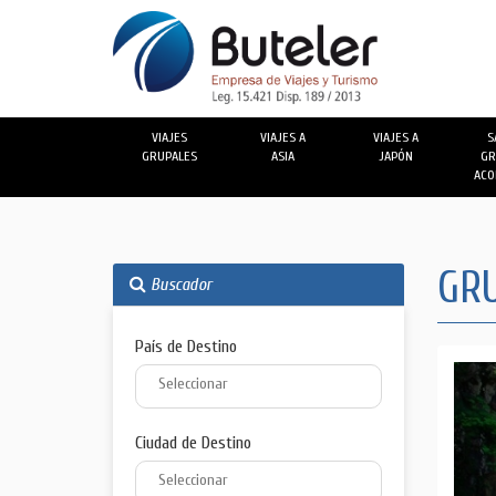
VIAJES
VIAJES A
VIAJES A
S
GRUPALES
ASIA
JAPÓN
GR
ACO
GRU
Buscador
País de Destino
Ciudad de Destino