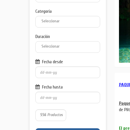
Categoría
Duración
Fecha desde
PAQUE
Fecha hasta
Paque
de Pli
556
Productos
El pr