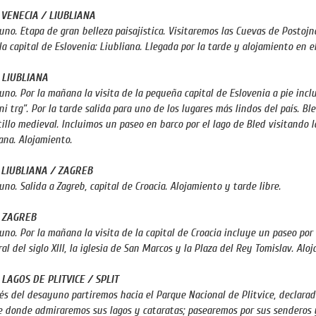
: VENECIA / LIUBLIANA
no. Etapa de gran belleza paisajística. Visitaremos las Cuevas de Postojna
la capital de Eslovenia: Liubliana. Llegada por la tarde y alojamiento en e
: LIUBLIANA
no. Por la mañana la visita de la pequeña capital de Eslovenia a pie inclu
i trg”. Por la tarde salida para uno de los lugares más lindos del país. Bl
tillo medieval. Incluimos un paseo en barco por el lago de Bled visitando l
ana. Alojamiento.
: LIUBLIANA / ZAGREB
no. Salida a Zagreb, capital de Croacia. Alojamiento y tarde libre.
: ZAGREB
no. Por la mañana la visita de la capital de Croacia incluye un paseo por 
al del siglo XIII, la iglesia de San Marcos y la Plaza del Rey Tomislav. Alo
: LAGOS DE PLITVICE / SPLIT
s del desayuno partiremos hacia el Parque Nacional de Plitvice, declarad
 donde admiraremos sus lagos y cataratas; pasearemos por sus senderos 