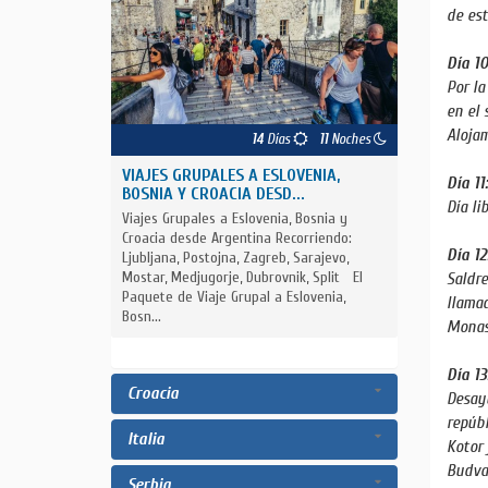
de est
Día 10
Por la
en el 
Alojam
14
Días
11
Noches
VIAJES GRUPALES A ESLOVENIA,
Día 11
BOSNIA Y CROACIA DESD...
Día li
Viajes Grupales a Eslovenia, Bosnia y
Croacia desde Argentina Recorriendo:
Día 1
Ljubljana, Postojna, Zagreb, Sarajevo,
Mostar, Medjugorje, Dubrovnik, Split El
Saldre
Paquete de Viaje Grupal a Eslovenia,
llamad
Bosn...
Monas
Día 1
Croacia
Desayu
repúbl
Italia
Kotor 
Budva
Serbia