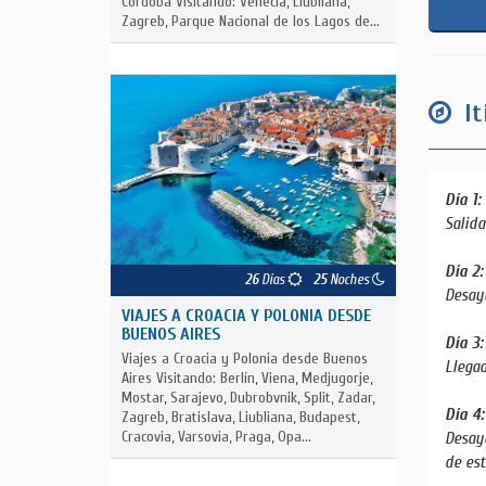
Córdoba Visitando: Venecia, Liubliana,
Zagreb, Parque Nacional de los Lagos de...
It
Día 1
Salida
Día 2
26
Días
25
Noches
Desayu
VIAJES A CROACIA Y POLONIA DESDE
BUENOS AIRES
Día 3
Viajes a Croacia y Polonia desde Buenos
Llegad
Aires Visitando: Berlín, Viena, Medjugorje,
Mostar, Sarajevo, Dubrobvnik, Split, Zadar,
Día 4
Zagreb, Bratislava, Liubliana, Budapest,
Cracovia, Varsovia, Praga, Opa...
Desayu
de es