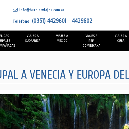
info@butelerviajes.com.ar
(0351) 4429601 - 4429602
Teléfono:
ALIDAS
VIAJES A
VIAJES A
VIAJES A
VIAJES A
UPALES
SUDÁFRICA
MEXICO
REP.
CUBA
MPAÑADAS
DOMINICANA
PAL A VENECIA Y EUROPA DE
Previous