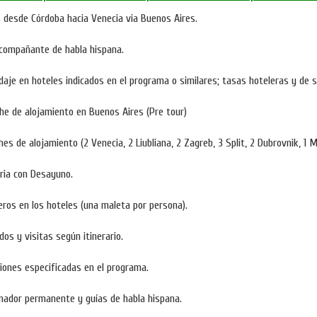
 desde Córdoba hacia Venecia via Buenos Aires.
compañante de habla hispana.
aje en hoteles indicados en el programa o similares; tasas hoteleras y de s
he de alojamiento en Buenos Aires (Pre tour)
hes de alojamiento (2 Venecia, 2 Liubliana, 2 Zagreb, 3 Split, 2 Dubrovnik, 1 
ria con Desayuno.
ros en los hoteles (una maleta por persona).
dos y visitas según itinerario.
iones especificadas en el programa.
nador permanente y guías de habla hispana.