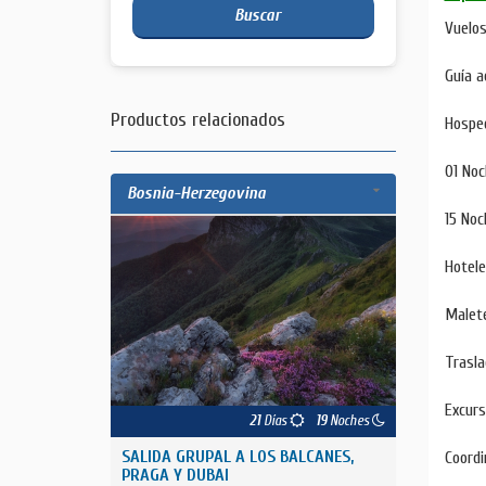
Buscar
Vuelos
Guía a
Productos relacionados
Hosped
01 Noc
Bosnia-Herzegovina
15 Noc
Hotele
Malete
Trasla
Excurs
21
Días
19
Noches
SALIDA GRUPAL A LOS BALCANES,
Coordi
PRAGA Y DUBAI