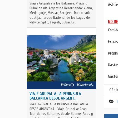
Viajes Grupales a los Balcanes, Praga y
Asiste
Dubai desde Argentina Recorriendo: Viena,
Medjugorje, Mostar, Sarajevo, Dubrobvnik,
Opatija, Parque Nacional de los Lagos de
NO IN
Plitvice, Split, Zagreb, Dubai, Li...
Comid
Extras
Propin
Gasto
Gastos
19
Días
16
Noches
Códi
VIAJE GRUPAL A LA PENINSULA
BALCANICA DESDE ARGENT...
VIAJE GRUPAL A LA PENINSULA BALCANICA
DESDE ARGENTINA Viaje Grupal a: Gran
Tour de los Balcanes desde Buenos Aires y