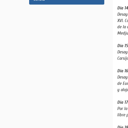
Día 1
Desayu
XVI. C
de la 
Medju
Día 1
Desayu
Carsij
Día 1
Desayu
de Eur
y alo
Día 1
Por la
libre 
Día 1