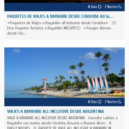
8
Días
7
Noches
PAQUETES DE VIAJES A BAYAHIBE DESDE CORDOBA All In...
⭐Paquetes de Viajes a Bayahibe all inclusive desde Córdoba⭐ 👇🏽
Este Paquete Turístico a Bayahibe INCLUYE👇🏽 ▪️ Pasajes Aéreos
desde Cór...
8
Días
7
Noches
VIAJES A BAYAHIBE ALL INCLUSIVE DESDE ARGENTINA
VIAJE A BAYAHIBE ALL INCLUSIVE DESDE ARGENTINA Consulte salidas a
Bayahibe con vuelos desde Córdoba, Rosario o Buenos Aires: 8
DIAS/7 NOCHES EL PAQUETE DE VIAJE ALL INCLUSIVE A BAYAHIBE IN...