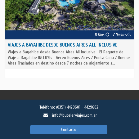
8
Días
7
Noches
VIAJES A BAYAHIBE DESDE BUENOS AIRES ALL INCLUSIVE
Viajes a Bayahibe desde Buenos Aires All Inclusive El Paquete de
Viaje a Bayahibe INCLUYE: Aéreo Buenos Aires / Punta Cana / Buenos
Aires Traslados en destino desde 7 noches de alojamiento s...
Teléfono:
(0351) 4429601 - 4429602
info@butelerviajes.com.ar
Contacto