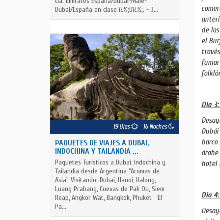
cía. Emirates España/Dubai-Male-
comerc
Dubai/España en clase ï¿½;Uï¿½;. - 3...
anteri
de las
el Bur
través
fumar 
folkló
Día 3:
Desayu
19
Días
16
Noches
Dubái 
barco 
PAQUETES DE VIAJES A DUBAI,
INDOCHINA Y TAILANDIA ...
árabe 
Paquetes Turísticos a Dubai, Indochina y
hotel 
Tailandia desde Argentina "Aromas de
Asia" Visitando: Dubai, Hanoi, Halong,
Luang Prabang, Cuevas de Pak Ou, Siem
Día 4:
Reap, Angkor Wat, Bangkok, Phuket El
Pa...
Desayu