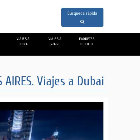
VIAJES A
VIAJES A
PAQUETES
CHINA
BRASIL
DE LUJO
AIRES. Viajes a Dubai