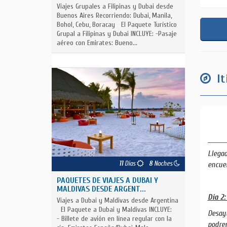
Viajes Grupales a Filipinas y Dubai desde
Buenos Aires Recorriendo: Dubai, Manila,
Bohol, Cebu, Boracay El Paquete Turístico
Grupal a Filipinas y Dubai INCLUYE: -Pasaje
aéreo con Emirates: Bueno...
It
Llegad
11
Días
8
Noches
encuen
PAQUETES DE VIAJES A DUBAI Y
MALDIVAS DESDE ARGENT...
Día 2:
Viajes a Dubai y Maldivas desde Argentina
El Paquete a Dubai y Maldivas INCLUYE:
Desayu
- Billete de avión en línea regular con la
podrem