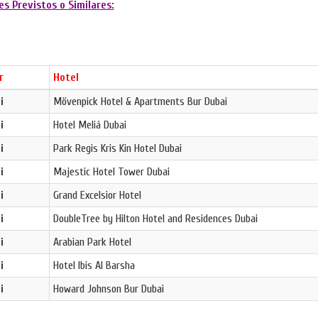
es Previstos o Similares:
r
Hotel
i
Mövenpick Hotel & Apartments Bur Dubai
i
Hotel Meliá Dubai
i
Park Regis Kris Kin Hotel Dubai
i
Majestic Hotel Tower Dubai
i
Grand Excelsior Hotel
i
DoubleTree by Hilton Hotel and Residences Dubai
i
Arabian Park Hotel
i
Hotel Ibis Al Barsha
i
Howard Johnson Bur Dubai