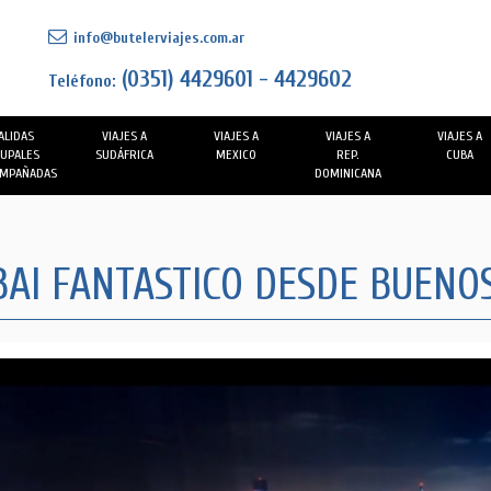
info@butelerviajes.com.ar
(0351) 4429601 - 4429602
Teléfono:
ALIDAS
VIAJES A
VIAJES A
VIAJES A
VIAJES A
UPALES
SUDÁFRICA
MEXICO
REP.
CUBA
MPAÑADAS
DOMINICANA
AI FANTASTICO DESDE BUENOS 