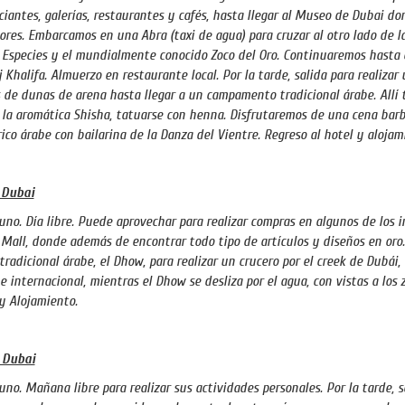
iantes, galerías, restaurantes y cafés, hasta llegar al Museo de Dubai d
ores. Embarcamos en una Abra (taxi de agua) para cruzar al otro lado de la 
 Especies y el mundialmente conocido Zoco del Oro. Continuaremos hasta e
j Khalifa. Almuerzo en restaurante local. Por la tarde, salida para realizar 
 de dunas de arena hasta llegar a un campamento tradicional árabe. Allí
la aromática Shisha, tatuarse con henna. Disfrutaremos de una cena ba
rico árabe con bailarina de la Danza del Vientre. Regreso al hotel y alojam
 Dubai
no. Día libre. Puede aprovechar para realizar compras en algunos de los 
Mall, donde además de encontrar todo tipo de artículos y diseños en oro. 
tradicional árabe, el Dhow, para realizar un crucero por el creek de Dubá
e internacional, mientras el Dhow se desliza por el agua, con vistas a los z
y Alojamiento.
 Dubai
no. Mañana libre para realizar sus actividades personales. Por la tarde, s