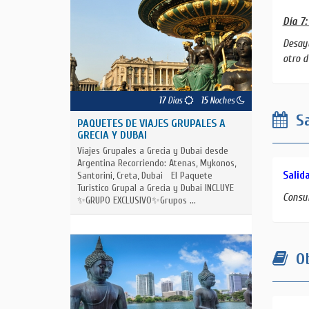
Día 7:
Desayu
otro d
17
Días
15
Noches
Sa
PAQUETES DE VIAJES GRUPALES A
GRECIA Y DUBAI
Viajes Grupales a Grecia y Dubai desde
Argentina Recorriendo: Atenas, Mykonos,
Salid
Santorini, Creta, Dubai El Paquete
Turistico Grupal a Grecia y Dubai INCLUYE
Consul
✨GRUPO EXCLUSIVO✨Grupos ...
Ob