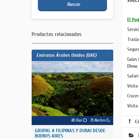
Buscar
El Pa
Servic
Productos relacionados
Trasla
Seguro
Emiratos Árabes Unidos (UAE)
Guías 
Dhow.
Safari
Visita
Crucer
Visita
18
Días
15
Noches
C
GRUPAL A FILIPINAS Y DUBAI DESDE
BUENOS AIRES