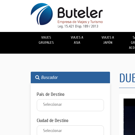
VIAJES
VIAJES A
VIAJES A
S
GRUPALES
ASIA
JAPÓN
GR
ACO
DUB
Buscador
País de Destino
Ciudad de Destino