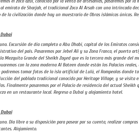
remos el zoco azul, conocido por la venta de artesanías, pasaremos por la 
 al emirato de Sharjah, el tradicional Zoco Al Arsah con una intrincada de
de la civilización donde hay un muestrario de Obras islámicas únicas. Re
 Dubai
no. Excursión de día completo a Abu Dhabi, capital de los Emiratos cons
strativo del país. Pasaremos por Jebel Ali y su Zona Franca, el puerto art
 la Mezquita Grande del Sheikh Zayed que es la tercera más grande del m
uaremos con la zona moderna Al Bateen donde están los Palacios reales, 
podremos tomar fotos de la isla artificial de Lulú, el Rompeolas donde 
ucción del poblado tradicional conocido por Heritage Village, y se visita 
las. Finalmente pasaremos por el Palacio de residencia del actual Sheikh 
zo en un restaurante local. Regreso a Dubai y alojamiento hotel.
 Dubai
no. Día libre a su disposición para pasear por su cuenta, realizar compras
tantes. Alojamiento.