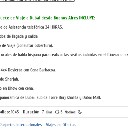
quete de Viaje a Dubai desde Buenos Aires INCLUYE
:
io de Asistencia telefónica 24 HORAS.
dos de llegada y salida.
 de Viaje (consultar cobertura).
Locales de habla hispana para realizar las visitas incluidas en el Itinerario, e
 4x4 Desierto con Cena Barbacoa.
 de Sharjah.
o en Dhow con cena.
 panorámica de Dubai, subida Torre Burj Khalifa y Dubai Mall.
ódigo:
1045
Duración:
7
6
Días
Noches
Paquetes Internacionales
Viajes en Ofertas