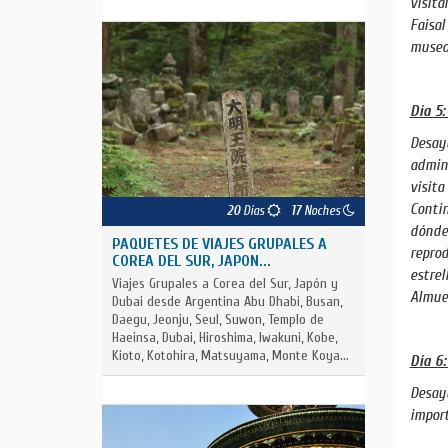
visita
Faisal
museo 
Día 5:
Desayu
admini
visita
Contin
20
Días
17
Noches
dónde 
PAQUETES DE VIAJES GRUPALES A
reprod
COREA DEL SUR, JAPON...
estrel
Viajes Grupales a Corea del Sur, Japón y
Almuer
Dubai desde Argentina Abu Dhabi, Busan,
Daegu, Jeonju, Seul, Suwon, Templo de
Haeinsa, Dubai, Hiroshima, Iwakuni, Kobe,
Kioto, Kotohira, Matsuyama, Monte Koya...
Día 6:
Desayu
impor