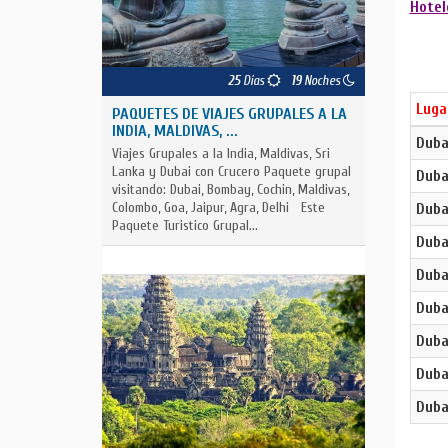
Hotel
25
Días
19
Noches
Luga
PAQUETES DE VIAJES GRUPALES A LA
INDIA, MALDIVAS, ...
Duba
Viajes Grupales a la India, Maldivas, Sri
Lanka y Dubai con Crucero Paquete grupal
Duba
visitando: Dubai, Bombay, Cochin, Maldivas,
Colombo, Goa, Jaipur, Agra, Delhi Este
Duba
Paquete Turistico Grupal...
Duba
Duba
Duba
Duba
Duba
Duba