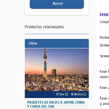
Buscar
Lugar
Comple
Productos relacionados
Fecha
China
Sesió
Sesió
Fase 
materi
Fase 
17
Días
16
Noches
Fase 
PAQUETES DE VIAJES A JAPON, CHINA
y prod
Y COREA DEL SUR