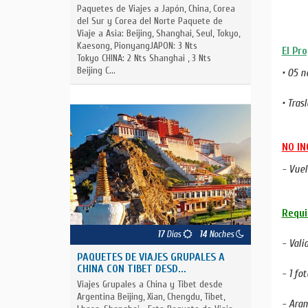
Paquetes de Viajes a Japón, China, Corea
del Sur y Corea del Norte Paquete de
Viaje a Asia: Beijing, Shanghai, Seul, Tokyo,
Kaesong, PionyangJAPON: 3 Nts
El Pr
Tokyo CHINA: 2 Nts Shanghai , 3 Nts
Beijing C...
• 05 
• Tras
NO IN
- Vuel
Requi
17
Días
14
Noches
- Vali
PAQUETES DE VIAJES GRUPALES A
CHINA CON TIBET DESD...
- 1 fot
Viajes Grupales a China y Tibet desde
Argentina Beijing, Xian, Chengdu, Tibet,
- Aran