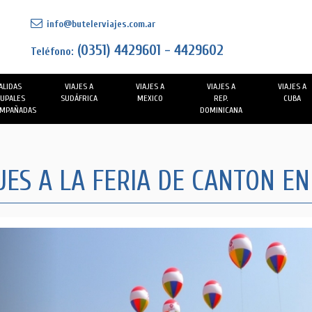
info@butelerviajes.com.ar
(0351) 4429601 - 4429602
Teléfono:
ALIDAS
VIAJES A
VIAJES A
VIAJES A
VIAJES A
UPALES
SUDÁFRICA
MEXICO
REP.
CUBA
MPAÑADAS
DOMINICANA
JES A LA FERIA DE CANTON EN
Previous