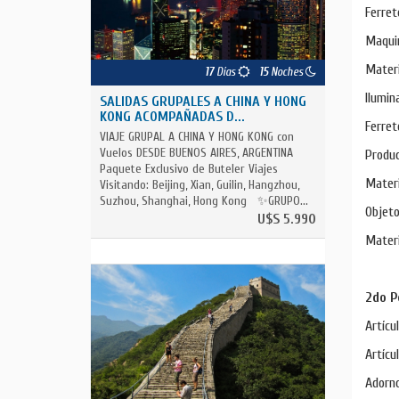
Ferret
Maquin
Materi
17
Días
15
Noches
Ilumin
SALIDAS GRUPALES A CHINA Y HONG
KONG ACOMPAÑADAS D...
Ferret
VIAJE GRUPAL A CHINA Y HONG KONG con
Vuelos DESDE BUENOS AIRES, ARGENTINA
Produc
Paquete Exclusivo de Buteler Viajes
Materi
Visitando: Beijing, Xian, Guilin, Hangzhou,
Suzhou, Shanghai, Hong Kong ✨GRUPO...
Objet
U$S 5.990
Materi
2do P
Artícu
Artícu
Adorno