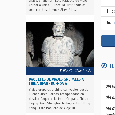
Lhasa, Shanghai Este Paquete de Viaje
Grupal a China y Tíbet INCLUYE: • Vuelos
con Emirates: Buenos Aires / Du...
C
It
12
Días
11
Noches
PAQUETES DE VIAJES GRUPALES A
CHINA DESDE BUENOS A...
DÍA 0
Viajes Grupales a China con vuelos desde
Buenos Aires Salidas Acompañadas en
DÍA 0
destino Paquete Turístico Grupal a China:
Beijing, Xian, Shanghai, Guilin, Canton, Hong
Kong Este Paquete de Viaje Tu...
DÍA 0
Famili