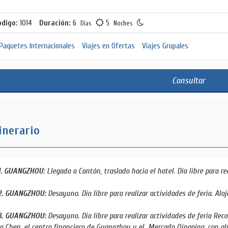
ódigo:
1014
Duración:
6
5
Días
Noches
Paquetes Internacionales
Viajes en Ofertas
Viajes Grupales
Consultar
inerario
1. GUANGZHOU
: Llegada a Cantón, traslado hacia el hotel. Día libre para re
2. GUANGZHOU:
Desayuno. Día libre para realizar actividades de feria. Alo
3. GUANGZHOU:
Desayuno. Día libre para realizar actividades de feria Re
a Chen, el centro financiero de Guangzhou y el Mercado Qingping, con al