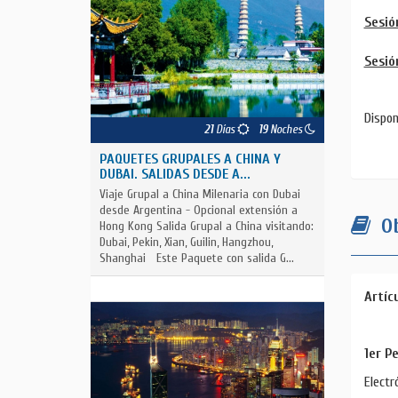
Sesió
Sesió
Dispon
21
Días
19
Noches
PAQUETES GRUPALES A CHINA Y
DUBAI. SALIDAS DESDE A...
Viaje Grupal a China Milenaria con Dubai
desde Argentina - Opcional extensión a
Ob
Hong Kong Salida Grupal a China visitando:
Dubai, Pekin, Xian, Guilin, Hangzhou,
Shanghai Este Paquete con salida G...
Artíc
1er Pe
Electr