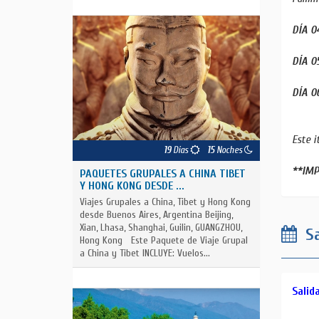
DÍA 0
DÍA 0
DÍA 0
Este i
19
Días
15
Noches
**IM
PAQUETES GRUPALES A CHINA TIBET
Y HONG KONG DESDE ...
Viajes Grupales a China, Tibet y Hong Kong
desde Buenos Aires, Argentina Beijing,
Xian, Lhasa, Shanghai, Guilin, GUANGZHOU,
Sa
Hong Kong Este Paquete de Viaje Grupal
a China y Tibet INCLUYE: Vuelos...
Salid