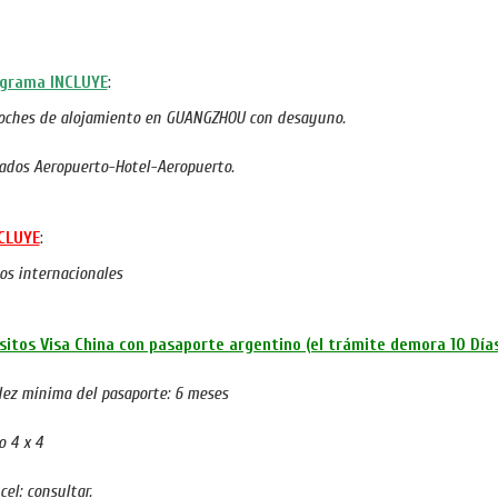
ograma INCLUYE
:
noches de alojamiento en GUANGZHOU con desayuno.
lados Aeropuerto-Hotel-Aeropuerto.
CLUYE
:
os internacionales
sitos Visa China con pasaporte argentino (el trámite demora 10 Días
dez mínima del pasaporte: 6 meses
o 4 x 4
cel: consultar.