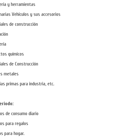
ería y herramientas
arias Vehículos y sus accesorios
ales de construcción
ación
ería
tos químicos
ales de Construcción
os metales
as primas para industria, etc.
eriodo:
los de consumo diario
los para regalos
s para hogar.