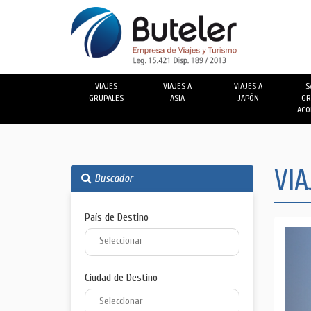
VIAJES
VIAJES A
VIAJES A
S
GRUPALES
ASIA
JAPÓN
GR
ACO
VIA
Buscador
País de Destino
Ciudad de Destino