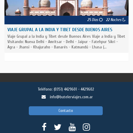
25
Días
22
Noches
VIAJE GRUPAL A LA INDIA Y TIBET DESDE BUENOS AIRES
Viaje Grupal a la India y Tibet desde Buenos Aires Viaje a India y Tibet
Visitando: Nueva Delhi - Amritsar - Delhi - Jaipur - Fatehpur Sikri -
Agra - Jhansi - Khajuraho - Banarés - Katmandú - Lhasa (...
Teléfono:
(0351) 4429601 - 4429602
info@butelerviajes.com.ar
Contacto