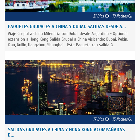
21
Días
19
Noches
PAQUETES GRUPALES A CHINA Y DUBAI. SALIDAS DESDE A...
Viaje Grupal a China Milenaria con Dubai desde Argentina - Opcional
extensión a Hong Kong Salida Grupal a China visitando: Dubai, Pekin,
Xian, Guilin, Hangzhou, Shanghai Este Paquete con salida G...
17
Días
15
Noches
SALIDAS GRUPALES A CHINA Y HONG KONG ACOMPAÑADAS
D...