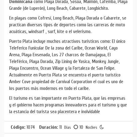
Dominicana
como Playa Dorada, Sosúa, Maimón, Cafemba, Playa
Grande (de Luperón), Long Beach, Cabarete, Longbichito.
En playas como Cofresí, Long Beach, Playa Dorada o Cabarete, se
practican diversos tipos de deportes como las carreras de moto
acuáticas, windsurf , surf, kite o el velerismo.
Puerto Plata incluye muchos atractivos turísticos como: El único
Teleferico Funicular De la zona del Caribe, Ocean World, Cayo
Arena, Playa Ensenada, Los 27 charcos de Damajagua, El
Teleférico, Playa Dorada, Zip Lining de Yasica, Monkey Jungle,
Playa Encuentro, Ocean Village y la Fortaleza de San Felipe.
Actualmente en Puerto Plata se encuentra el puerto turístico
Amber Cove propiedad de Carnival Corporation el cual es uno de
los puertos más modernos en todo el caribe.
El turismo es tan importante en Puerto Plata, que las empresas
y el gobierno hacen programas innovadores para el turismo y que
la estancia del turista sea placentera e inolvidable
Código:
1074
Duración:
11
10
Días
Noches