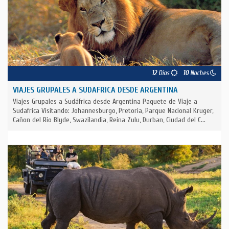
12
Días
10
Noches
VIAJES GRUPALES A SUDAFRICA DESDE ARGENTINA
Viajes Grupales a Sudáfrica desde Argentina Paquete de Viaje a
Sudafrica Visitando: Johannesburgo, Pretoria, Parque Nacional Kruger,
Cañon del Rio Blyde, Swazilandia, Reina Zulu, Durban, Ciudad del C...