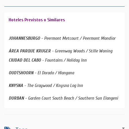
t
i
e
Hoteles Previstos o Similares
m
b
r
JOHANNESBURGO
- Peermont Metcourt / Peermont Mondior
e
ÁREA PARQUE KRUGER
- Greenway Woods / Stille Woning
1
4
CIUDAD DEL CABO
- Fountains / Holiday Inn
d
e
OUDTSHOORN
- El Dorado / Hlangana
O
c
KNYSNA
- The Graywood / Knysna Log Inn
t
u
DURBAN
- Garden Court South Beach / Southern Sun Elangeni
b
r
e
1