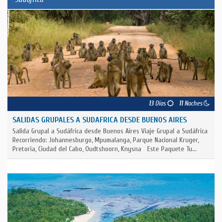
e
F
e
b
r
e
r
o
1
13
Días
11
Noches
0
SALIDAS GRUPALES A SUDAFRICA DESDE BUENOS AIRES
d
Salida Grupal a Sudáfrica desde Buenos Aires Viaje Grupal a Sudáfrica
e
Recorriendo: Johannesburgo, Mpumalanga, Parque Nacional Kruger,
M
Pretoria, Ciudad del Cabo, Oudtshoorn, Knysna Este Paquete Tu...
a
r
z
o