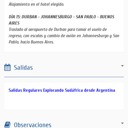
Alojamiento en el hotel elegido.
DÍA 15: DURBAN - JOHANNESBURGO - SAN PABLO - BUENOS
AIRES
Traslado al aeropuerto de Durban para tomar el vuelo de
regreso, con escalas y cambio de avión en Johannesburgo y San
Pablo, hacia Buenos Aires.
Salidas
0
Salidas Regulares Explorando Sudáfrica desde Argentina
9
d
e
S
e
p
Observaciones