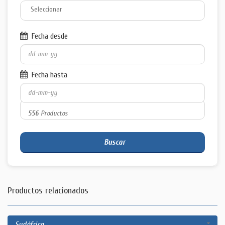
i
e
m
Fecha desde
b
r
e
Fecha hasta
0
6
d
556
Productos
e
E
n
Buscar
e
r
o
Productos relacionados
1
7
d
Sudáfrica