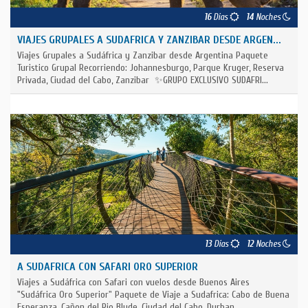
16
Días
14
Noches
VIAJES GRUPALES A SUDAFRICA Y ZANZIBAR DESDE ARGEN...
Viajes Grupales a Sudáfrica y Zanzibar desde Argentina Paquete
Turistico Grupal Recorriendo: Johannesburgo, Parque Kruger, Reserva
Privada, Ciudad del Cabo, Zanzibar ✨GRUPO EXCLUSIVO SUDAFRI...
13
Días
12
Noches
A SUDAFRICA CON SAFARI ORO SUPERIOR
Viajes a Sudáfrica con Safari con vuelos desde Buenos Aires
"Sudáfrica Oro Superior" Paquete de Viaje a Sudafrica: Cabo de Buena
Esperanza, Cañon del Rio Blyde, Ciudad del Cabo, Durban,