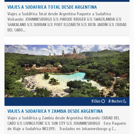
VIAJES A SUDAFRICA TOTAL DESDE ARGENTINA
Viajes a Sudáfrica Total desde Argentina Paquete a Sudafrica
Visitando: JOHANNESBURGO ï¿½ PARQUE KRUGER ï¿½ SWAZILANDIA ï¿½
SHAKALAND ï¿½ DURBAN ï¿½ PORT ELIZABETH ï¿½ RUTA JARDÍN ï¿½ CIUDAD
DEL CABO...
9
Días
8
Noches
VIAJES A SUDAFRICA Y ZAMBIA DESDE ARGENTINA
Viajes a Sudáfrica y Zambia desde Argentina Visitando: CIUDAD DEL
CABO ï¿½ LIVINGSTONE ï¿½ SUN CITY ï¿½ JOHANNESBURGO Este Paquete
de Viaje a Sudafrica INCLUYE: Traslados en Johannesburgo y C...