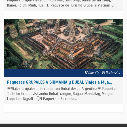
Paquete Grupal Visitando: Nom Pen, Siem Riep, Bahia de Ha-Long,
Hanoi, Ho Chi Minh, Hue El Paquete de Turismo Grupal a Vietnam y ...
17
Días
15
Noches
Paquetes GRUPALES A BIRMANIA y DUBAI. Viajes a Mya...
🌹Viajes Grupales a Birmania con Dubai desde Argentina🌹 Paquete
Turistico Grupal visitando: Dubai, Yangon, Bagan, Mandalay, Mingun,
Lago Inle, Ngpali 👇El Paquete a Birmania...