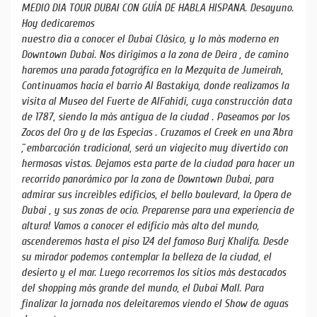
MEDIO DIA TOUR DUBAI CON GUÍA DE HABLA HISPANA. Desayuno.
Hoy dedicaremos
nuestro dìa a conocer el Dubai Clàsico, y lo màs moderno en
Downtown Dubai. Nos dirigimos a la zona de Deira , de camino
haremos una parada fotográfica en la Mezquita de Jumeirah,
Continuamos hacia el barrio Al Bastakiya, donde realizamos la
visita al Museo del Fuerte de AlFahidi, cuya construcción data
de 1787, siendo la màs antigua de la ciudad . Paseamos por los
Zocos del Oro y de las Especias . Cruzamos el Creek en una ̈Abra
̈, embarcación tradicional, será un viajecito muy divertido con
hermosas vistas. Dejamos esta parte de la ciudad para hacer un
recorrido panorámico por la zona de Downtown Dubai, para
admirar sus increìbles edificios, el bello boulevard, la Opera de
Dubai , y sus zonas de ocio. Preparense para una experiencia de
altura! Vamos a conocer el edificio màs alto del mundo,
ascenderemos hasta el piso 124 del famoso Burj Khalifa. Desde
su mirador podemos contemplar la belleza de la ciudad, el
desierto y el mar. Luego recorremos los sitios màs destacados
del shopping màs grande del mundo, el Dubai Mall. Para
finalizar la jornada nos deleitaremos viendo el Show de aguas