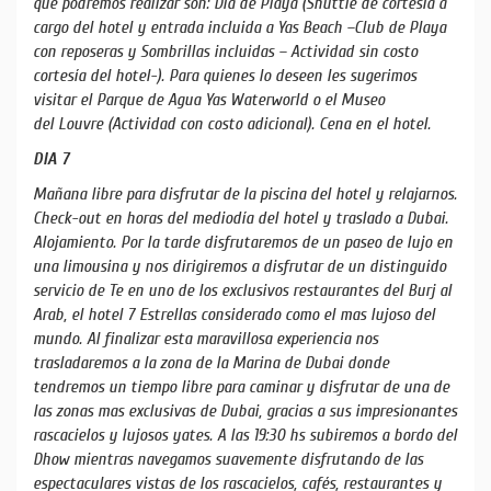
que podremos realizar son: Dia de Playa (Shuttle de cortesía a
cargo del hotel y entrada incluida a Yas Beach –Club de Playa
con reposeras y Sombrillas incluidas – Actividad sin costo
cortesía del hotel-). Para quienes lo deseen les sugerimos
visitar el Parque de Agua Yas Waterworld o el Museo
del Louvre (Actividad con costo adicional). Cena en el hotel.
DIA 7
Mañana libre para disfrutar de la piscina del hotel y relajarnos.
Check-out en horas del mediodía del hotel y traslado a Dubai.
Alojamiento. Por la tarde disfrutaremos de un paseo de lujo en
una limousina y nos dirigiremos a disfrutar de un distinguido
servicio de Te en uno de los exclusivos restaurantes del Burj al
Arab, el hotel 7 Estrellas considerado como el mas lujoso del
mundo. Al finalizar esta maravillosa experiencia nos
trasladaremos a la zona de la Marina de Dubai donde
tendremos un tiempo libre para caminar y disfrutar de una de
las zonas mas exclusivas de Dubai, gracias a sus impresionantes
rascacielos y lujosos yates. A las 19:30 hs subiremos a bordo del
Dhow mientras navegamos suavemente disfrutando de las
espectaculares vistas de los rascacielos, cafés, restaurantes y