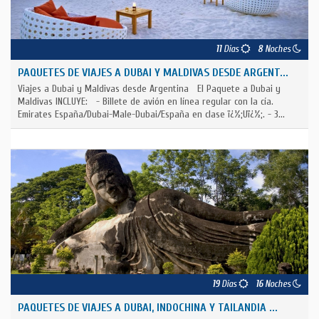
11
Días
8
Noches
PAQUETES DE VIAJES A DUBAI Y MALDIVAS DESDE ARGENT...
Viajes a Dubai y Maldivas desde Argentina El Paquete a Dubai y
Maldivas INCLUYE: - Billete de avión en línea regular con la cía.
Emirates España/Dubai-Male-Dubai/España en clase ï¿½;Uï¿½;. - 3...
19
Días
16
Noches
PAQUETES DE VIAJES A DUBAI, INDOCHINA Y TAILANDIA ...