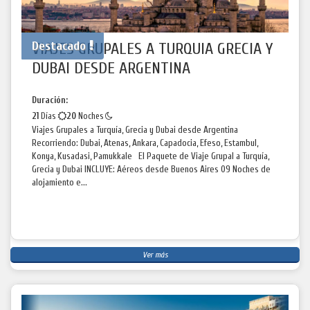
Destacado
VIAJES GRUPALES A TURQUIA GRECIA Y
DUBAI DESDE ARGENTINA
Duración:
21
Días
20
Noches
Viajes Grupales a Turquía, Grecia y Dubai desde Argentina
Recorriendo: Dubai, Atenas, Ankara, Capadocia, Efeso, Estambul,
Konya, Kusadasi, Pamukkale El Paquete de Viaje Grupal a Turquía,
Grecia y Dubai INCLUYE: Aéreos desde Buenos Aires 09 Noches de
alojamiento e...
Ver más