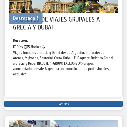
Destacado
PAQUETES DE VIAJES GRUPALES A
GRECIA Y DUBAI
Duración:
17
Días
15
Noches
Viajes Grupales a Grecia y Dubai desde Argentina Recorriendo:
Atenas, Mykonos, Santorini, Creta, Dubai El Paquete Turistico Grupal
a Grecia y Dubai INCLUYE ✨GRUPO EXCLUSIVO✨Grupos
acompañados desde Argentina por coordinadores profesionales,
exclusivo...
Ver más