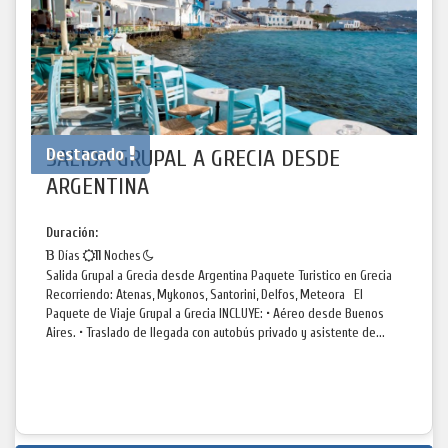
Destacado
SALIDA GRUPAL A GRECIA DESDE
ARGENTINA
Duración:
13
Días
11
Noches
Salida Grupal a Grecia desde Argentina Paquete Turistico en Grecia
Recorriendo: Atenas, Mykonos, Santorini, Delfos, Meteora El
Paquete de Viaje Grupal a Grecia INCLUYE: • Aéreo desde Buenos
Aires. • Traslado de llegada con autobús privado y asistente de...