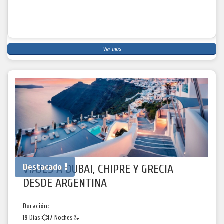
Ver más
Destacado
VIAJES A DUBAI, CHIPRE Y GRECIA
DESDE ARGENTINA
Duración:
19
Días
17
Noches