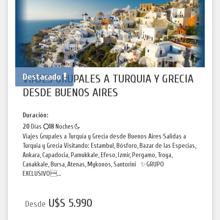
Destacado
VIAJES GRUPALES A TURQUIA Y GRECIA
DESDE BUENOS AIRES
Duración:
20
Días
18
Noches
Viajes Grupales a Turquía y Grecia desde Buenos Aires Salidas a
Turquia y Grecia Visitando: Estambul, Bósforo, Bazar de las Especias,
Ankara, Capadocia, Pamukkale, Efeso, Izmir, Pergamo, Troya,
Canakkale, Bursa, Atenas, Mykonos, Santorini ✨GRUPO
EXCLUSIVO...
U$S 5.990
Desde