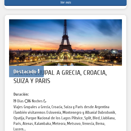
Ver más
Destacado
SALIDA GRUPAL A GRECIA, CROACIA,
SUIZA Y PARIS
Duración:
19
Días
16
Noches
Viajes Grupales a Grecia, Croacia, Suiza y París desde Argentina
¡También visitaremos Eslovenia, Montenegro y Albania! Dubrobvnik,
Opatija, Parque Nacional de los Lagos Plitvice, Split, Bled, Liubliana,
Paris, Atenas, Kalambaka, Meteora, Metsovo, Venecia, Berna,
Lucern...