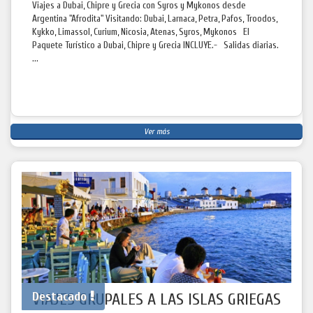
Viajes a Dubai, Chipre y Grecia con Syros y Mykonos desde
Argentina "Afrodita" Visitando: Dubai, Larnaca, Petra, Pafos, Troodos,
Kykko, Limassol, Curium, Nicosia, Atenas, Syros, Mykonos El
Paquete Turístico a Dubai, Chipre y Grecia INCLUYE.- Salidas diarias.
...
Ver más
Destacado
VIAJES GRUPALES A LAS ISLAS GRIEGAS