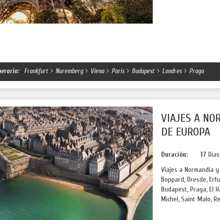
nerario:
Frankfurt
Nuremberg
Viena
Paris
Budapest
Londres
Praga
VIAJES A NO
DE EUROPA
Duración:
17
Día
Viajes a Normandía y 
Boppard, Dresde, Erfur
Budapest, Praga, El H
Michel, Saint Malo, Ren