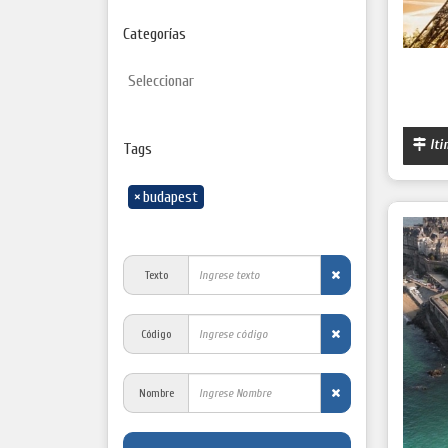
Categorías
Iti
Tags
×
budapest
Texto
Código
Nombre