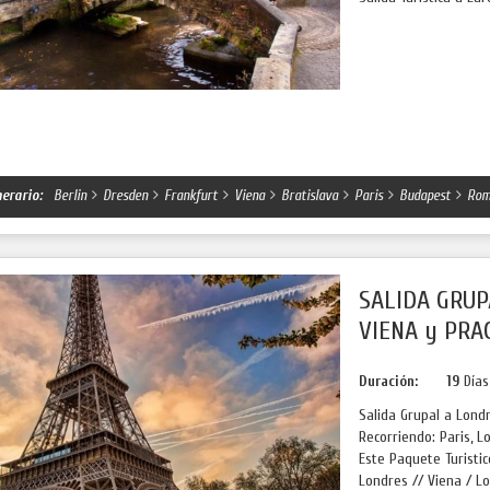
nerario:
Berlin
Dresden
Frankfurt
Viena
Bratislava
Paris
Budapest
Rom
SALIDA GRUP
VIENA y PRA
Duración:
19
Día
Salida Grupal a Londr
Recorriendo: Paris, 
Este Paquete Turisti
Londres // Viena / Lo