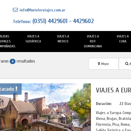
info@butelerviajes.com.ar
(0351) 4429601 - 4429602
Teléfono:
ALIDAS
VIAJES A
VIAJES A
VIAJES A
VIAJES A
UPALES
SUDÁFRICA
MEXICO
REP.
CUBA
MPAÑADAS
DOMINICANA
raron
resultados
4
Mapa
B
tacado
VIAJES A EU
Duración:
22
Día
Viajes a Europa Compl
Viena, Brujas, Bratisl
Florencia, Pisa, Roma
Salida Turistica a Eur