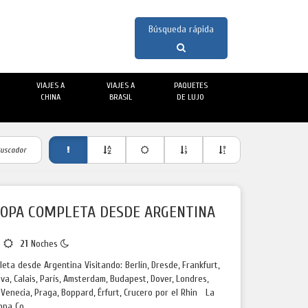
VIAJES A
VIAJES A
PAQUETES
CHINA
BRASIL
DE LUJO
uscador
ROPA COMPLETA DESDE ARGENTINA
s
21
Noches
eta desde Argentina Visitando: Berlín, Dresde, Frankfurt,
ava, Calais, París, Amsterdam, Budapest, Dover, Londres,
, Venecia, Praga, Boppard, Érfurt, Crucero por el Rhin La
opa Co...