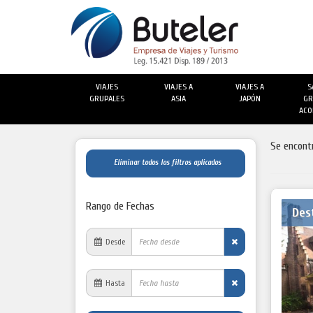
VIAJES
VIAJES A
VIAJES A
S
GRUPALES
ASIA
JAPÓN
GR
ACO
Se encont
Eliminar todos los filtros aplicados
Rango de Fechas
Des
Desde
Hasta