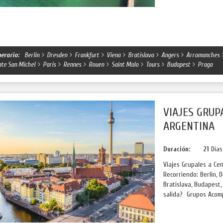
nerario:
Berlin
Dresden
Frankfurt
Viena
Bratislava
Angers
Arromanches
te San Michel
Paris
Rennes
Rouen
Saint Malo
Tours
Budapest
Praga
VIAJES GRUP
ARGENTINA
Duración:
21
Día
Viajes Grupales a Ce
Recorriendo: Berlin, 
Bratislava, Budapest
salida? Grupos Acomp