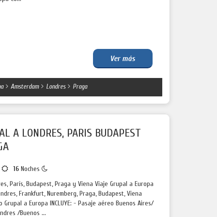
Ver más
a
Amsterdam
Londres
Praga
AL A LONDRES, PARIS BUDAPEST
GA
s
16
Noches
es, París, Budapest, Praga y Viena Viaje Grupal a Europa
Londres, Frankfurt, Nuremberg, Praga, Budapest, Viena
co Grupal a Europa INCLUYE: - Pasaje aéreo Buenos Aires/
ndres /Buenos ...