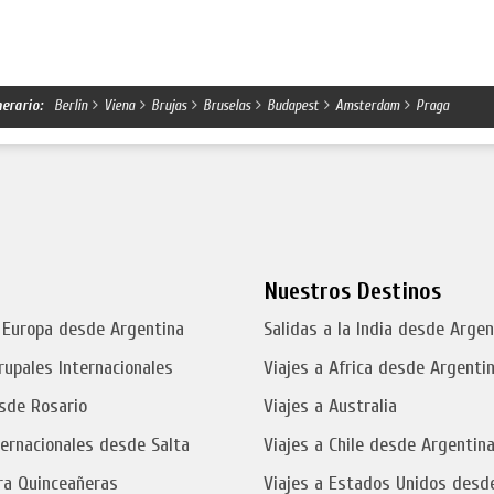
nerario:
Berlin
Viena
Brujas
Bruselas
Budapest
Amsterdam
Praga
Nuestros Destinos
 Europa desde Argentina
Salidas a la India desde Argen
rupales Internacionales
Viajes a Africa desde Argenti
sde Rosario
Viajes a Australia
ternacionales desde Salta
Viajes a Chile desde Argentin
ra Quinceañeras
Viajes a Estados Unidos desd