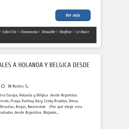
Ver más
Cabo Frio
Chenonceau
Deauville
Honfleur
Le Havre
ALES A HOLANDA Y BELGICA DESDE
s
18
Noches
ntro Europa, Holanda y Bélgica desde Argentina
Dresde, Praga, Karlovy Vary, Cesky Krumlov, Viena,
, Bruselas, Brujas, Amsterdam ¿Por qué elegir esta
añados desde Argentina. Alojamie...