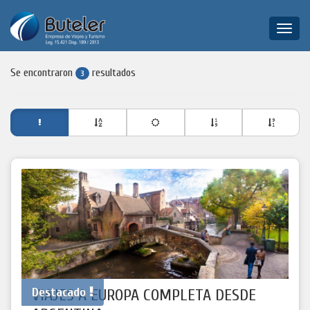
Toggle
naviga
Se encontraron
resultados
3
Destacado
VIAJES A EUROPA COMPLETA DESDE