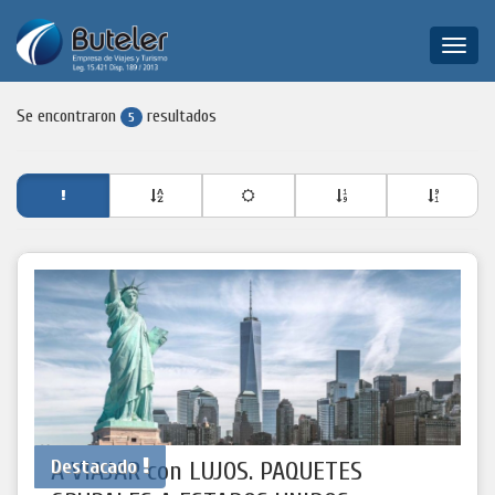
Toggle
naviga
Se encontraron
resultados
5
Destacado
A VIAJAR con LUJOS. PAQUETES