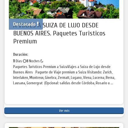
Destacado
A VIAJES A SUIZA DE LUJO DESDE
BUENOS AIRES. Paquetes Turisticos
Premium
Duración:
11
Días
8
Noches
Paquetes Turísticos Premium a SuizaViajes a Suiza de Lujo desde
Buenos Aires Paquete de Viaje premium a Suiza Visitando: Zurich,
Interlaken, Montreux, Ginebra, Zermatt, Lugano, Viena, Lucerna, Berna,
Lausana, Gornergrat (Opcional: salidas desde Córdoba, Rosario u ...
Ver más