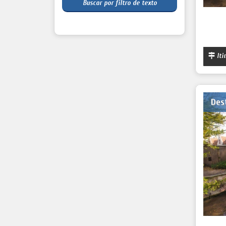
Buscar por filtro de texto
Iti
Des