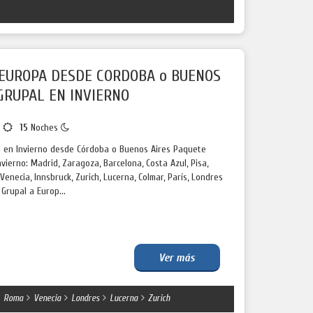
EUROPA DESDE CORDOBA o BUENOS
 GRUPAL EN INVIERNO
s
15
Noches
a en Invierno desde Córdoba o Buenos Aires Paquete
vierno: Madrid, Zaragoza, Barcelona, Costa Azul, Pisa,
 Venecia, Innsbruck, Zurich, Lucerna, Colmar, París, Londres
Grupal a Europ...
Ver más
Roma
Venecia
Londres
Lucerna
Zurich