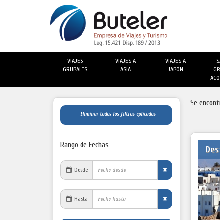
VIAJES
VIAJES A
VIAJES A
S
GRUPALES
ASIA
JAPÓN
GR
ACO
Se encont
Eliminar todos los filtros aplicados
Rango de Fechas
Des
Desde
Hasta