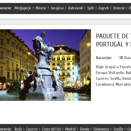
nerario:
Medjugorje
Mostar
Sarajevo
Dubrovnik
Split
Zagreb
Venecia
B
PAQUETE DE 
PORTUGAL Y
Duración:
18
Día
Viaje Grupal a Espa
Europa Visitando: Avi
Caceres, Sevilla, Ronda
Casablanca, Marrakech
nerario:
Avila
Caceres
Costa del Sol
Madrid
Ronda
Salamanca
Sevilla
Co