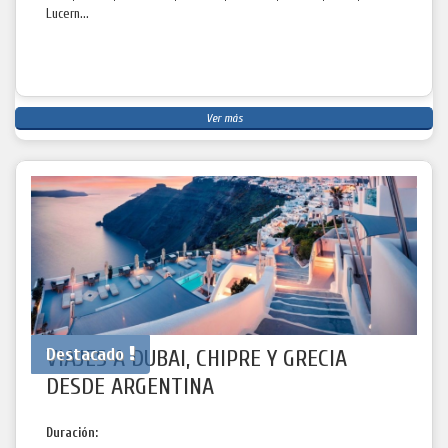
Lucern...
Ver más
Destacado
VIAJES A DUBAI, CHIPRE Y GRECIA
DESDE ARGENTINA
Duración: