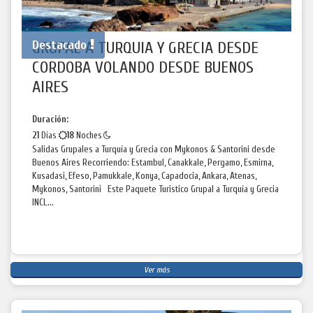
Destacado
GRUPAL A TURQUIA Y GRECIA DESDE
CORDOBA VOLANDO DESDE BUENOS
AIRES
Duración:
21
Días
18
Noches
Salidas Grupales a Turquía y Grecia con Mykonos & Santorini desde
Buenos Aires Recorriendo: Estambul, Canakkale, Pergamo, Esmirna,
Kusadasi, Efeso, Pamukkale, Konya, Capadocia, Ankara, Atenas,
Mykonos, Santorini Este Paquete Turistico Grupal a Turquía y Grecia
INCL...
Ver más