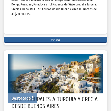
Konya, Kusadasi, Pamukkale El Paquete de Viaje Grupal a Turquía,
Grecia y Dubai INCLUYE: Aéreos desde Buenos Aires 09 Noches de
alojamiento e...
Ver más
Destacado
VIAJES GRUPALES A TURQUIA Y GRECIA
DESDE BUENOS AIRES