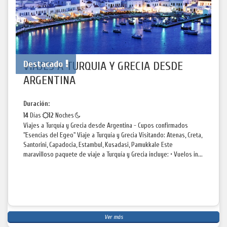
Destacado
VIAJES A TURQUIA Y GRECIA DESDE
ARGENTINA
Duración:
14
Días
12
Noches
Viajes a Turquía y Grecia desde Argentina - Cupos confirmados
"Esencias del Egeo" Viaje a Turquía y Grecia Visitando: Atenas, Creta,
Santorini, Capadocia, Estambul, Kusadasi, Pamukkale Este
maravilloso paquete de viaje a Turquía y Grecia incluye: • Vuelos in...
Ver más