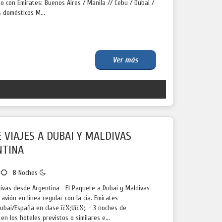
o con Emirates: Buenos Aires / Manila // Cebu / Dubai /
 domésticos M...
Ver más
 VIAJES A DUBAI Y MALDIVAS
NTINA
s
8
Noches
divas desde Argentina El Paquete a Dubai y Maldivas
 avión en línea regular con la cía. Emirates
bai/España en clase ï¿½;Uï¿½;. - 3 noches de
en los hoteles previstos o similares e...