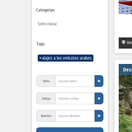
Categorías
Iti
Tags
×
viajes a los emiratos arabes
Des
Texto
Código
Nombre