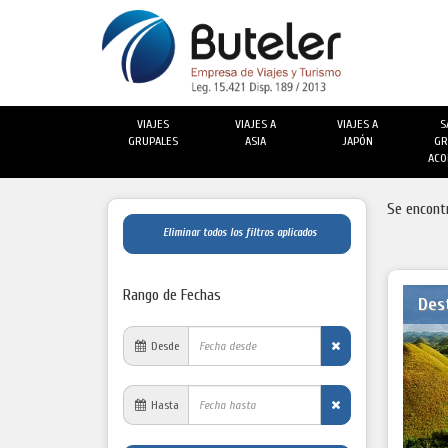
VIAJES
VIAJES A
VIAJES A
S
GRUPALES
ASIA
JAPÓN
GR
ACO
Se encont
Eliminar todos los filtros aplicados
Rango de Fechas
Des
Desde
Hasta