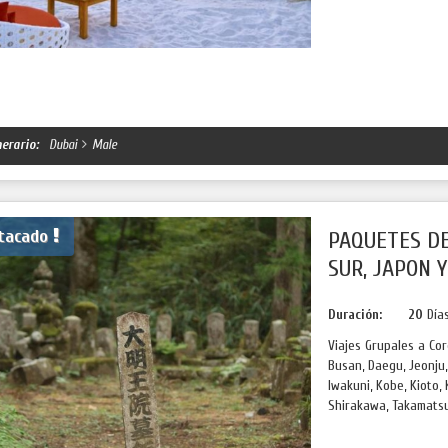
nerario:
Dubai
Male
tacado
PAQUETES DE
SUR, JAPON Y
Duración:
20
Día
Viajes Grupales a Co
Busan, Daegu, Jeonju,
Iwakuni, Kobe, Kioto
Shirakawa, Takamatsu