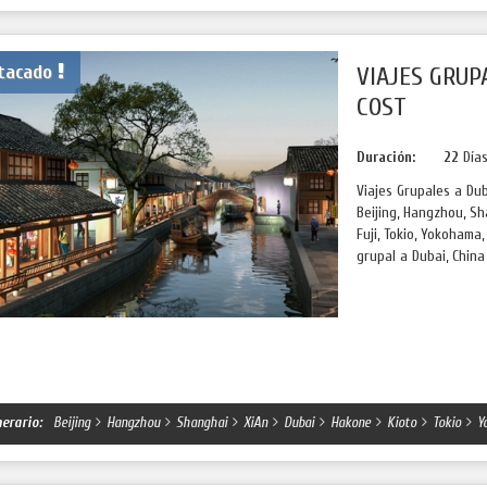
tacado
VIAJES GRUP
COST
Duración:
22
Día
Viajes Grupales a Dub
Beijing, Hangzhou, S
Fuji, Tokio, Yokoham
grupal a Dubai, China
nerario:
Beijing
Hangzhou
Shanghai
XiAn
Dubai
Hakone
Kioto
Tokio
Y