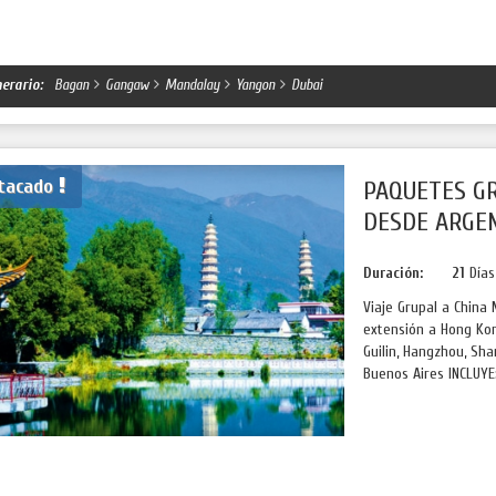
nerario:
Bagan
Gangaw
Mandalay
Yangon
Dubai
tacado
PAQUETES GR
DESDE ARGE
Duración:
21
Día
Viaje Grupal a China 
extensión a Hong Kong
Guilin, Hangzhou, Sh
Buenos Aires INCLUYE: