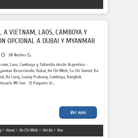
L A VIETNAM, LAOS, CAMBOYA Y
ON OPCIONAL A DUBAI Y MYANMAR
s
20
Noches
etnam, Laos, Camboya y Tailandia desde Argentina -
anmar Recorriendo: Dubai, Ho Chi Minh, Cu Chi Tunnel, Da
anoi, Ha Long, Luang Prabang, Camboya, Bangkok,
ntuario Mi-Son El Paquete Gr...
Ver más
g
Hanoi
Ho Chi Minh
Hoi An
Hue