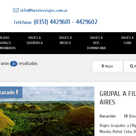
info@butelerviajes.com.ar
(0351) 4429601 - 4429602
Teléfono:
ALIDAS
VIAJES A
VIAJES A
VIAJES A
VIAJES A
UPALES
SUDÁFRICA
MEXICO
REP.
CUBA
MPAÑADAS
DOMINICANA
raron
resultados
21
Mapa
B
tacado
GRUPAL A FI
AIRES
Duración:
18
Día
Viajes Grupales a Fil
Manila, Bohol, Cebu, 