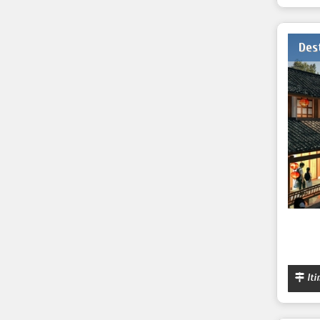
Des
Iti