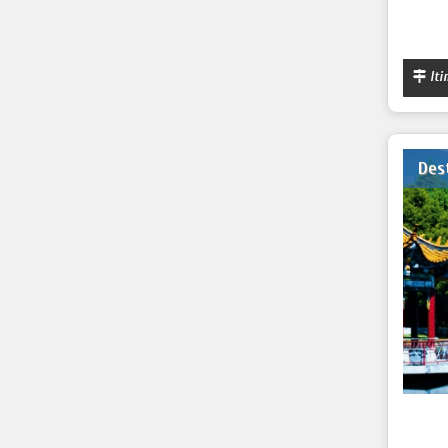
Iti
Des