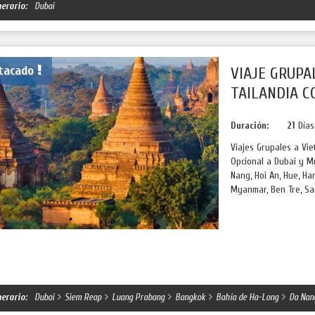
nerario:
Dubai
tacado
VIAJE GRUPA
TAILANDIA C
Duración:
21
Día
Viajes Grupales a Vi
Opcional a Dubai y My
Nang, Hoi An, Hue, H
Myanmar, Ben Tre, Sa
nerario:
Dubai
Siem Reap
Luang Prabang
Bangkok
Bahía de Ha-Long
Da Nan