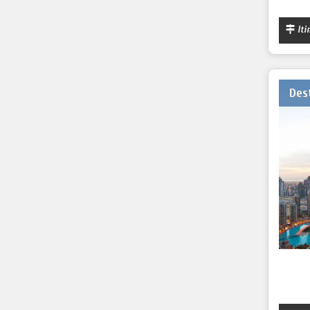
Iti
Des