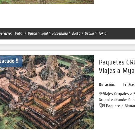
nerario:
Dubai
Busan
Seul
Hiroshima
Kioto
Osaka
Tokio
tacado
Paquetes GR
Viajes a My
Duración:
17
Día
🌹Viajes Grupales a 
Grupal visitando: Dub
👇El Paquete a Birman