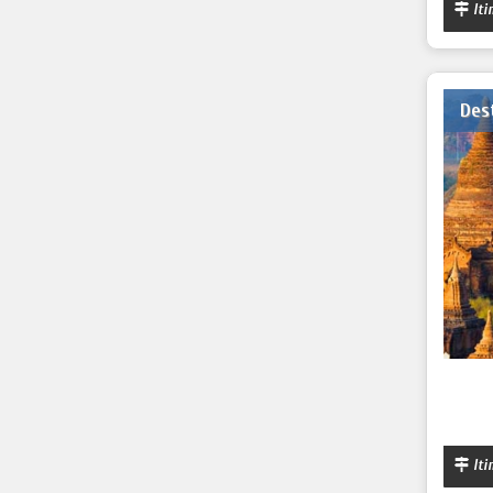
Iti
Des
Iti