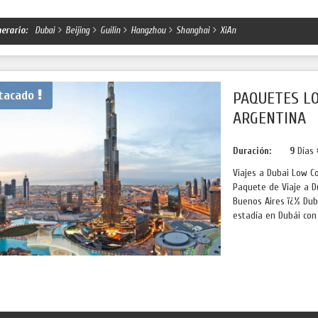
nerario:
Dubai
Beijing
Guilin
Hangzhou
Shanghai
XiAn
tacado
PAQUETES LO
ARGENTINA
Duración:
9
Días
Viajes a Dubai Low C
Paquete de Viaje a D
Buenos Aires ï¿½ Dub
estadía en Dubái con