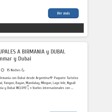
Ver más
UPALES A BIRMANIA y DUBAI.
anmar y Dubai
s
15
Noches
Birmania con Dubai desde Argentina🌹 Paquete Turistico
ai, Yangon, Bagan, Mandalay, Mingun, Lago Inle, Ngpali
ia y Dubai INCLUYE👇 ▪️ Vuelos internacionales con ...