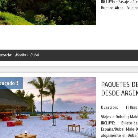
INCLUYE: -Pasaje aére
Buenos Aires. -Vuelos
nerario:
Manila
Dubai
tacado
PAQUETES DE
DESDE ARGE
Duración:
11
Día
Viajes a Dubai y Mal
INCLUYE: - Billete de
España/Dubai-Male-Du
alojamiento en Dubai 