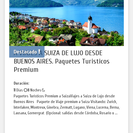
Destacado
A VIAJES A SUIZA DE LUJO DESDE
BUENOS AIRES. Paquetes Turisticos
Premium
Duración:
11
Días
8
Noches
Paquetes Turísticos Premium a SuizaViajes a Suiza de Lujo desde
Buenos Aires Paquete de Viaje premium a Suiza Visitando: Zurich,
Interlaken, Montreux, Ginebra, Zermatt, Lugano, Viena, Lucerna, Berna,
Lausana, Gornergrat (Opcional: salidas desde Córdoba, Rosario u ...