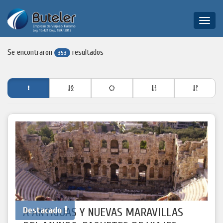
Toggle
naviga
Se encontraron
resultados
353
Destacado
A ANTIGUAS Y NUEVAS MARAVILLAS