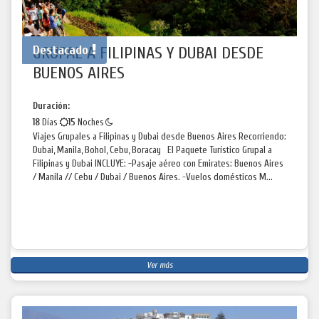
Destacado
GRUPAL A FILIPINAS Y DUBAI DESDE
BUENOS AIRES
Duración:
18
Días
15
Noches
Viajes Grupales a Filipinas y Dubai desde Buenos Aires Recorriendo:
Dubai, Manila, Bohol, Cebu, Boracay El Paquete Turístico Grupal a
Filipinas y Dubai INCLUYE: -Pasaje aéreo con Emirates: Buenos Aires
/ Manila // Cebu / Dubai / Buenos Aires. -Vuelos domésticos M...
Ver más