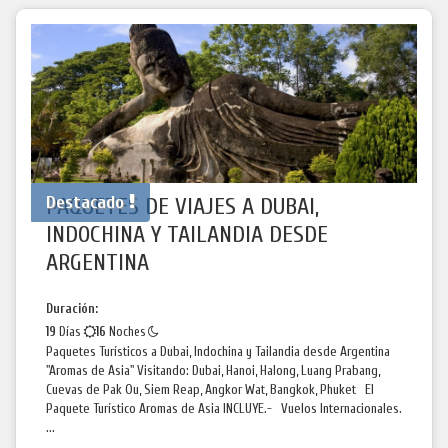
Destacado
PAQUETES DE VIAJES A DUBAI,
INDOCHINA Y TAILANDIA DESDE
ARGENTINA
Duración:
19
Días
16
Noches
Paquetes Turísticos a Dubai, Indochina y Tailandia desde Argentina
"Aromas de Asia" Visitando: Dubai, Hanoi, Halong, Luang Prabang,
Cuevas de Pak Ou, Siem Reap, Angkor Wat, Bangkok, Phuket El
Paquete Turístico Aromas de Asia INCLUYE.- Vuelos Internacionales.
...