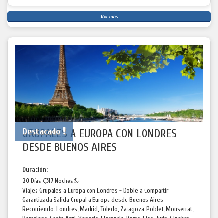
Ver más
Destacado
GRUPALES A EUROPA CON LONDRES
DESDE BUENOS AIRES
Duración:
20
Días
17
Noches
Viajes Grupales a Europa con Londres - Doble a Compartir
Garantizada Salida Grupal a Europa desde Buenos Aires
Recorriendo: Londres, Madrid, Toledo, Zaragoza, Poblet, Monserrat,