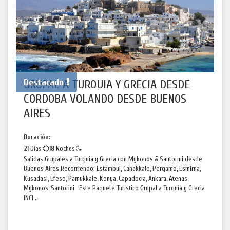
Destacado
GRUPAL A TURQUIA Y GRECIA DESDE
CORDOBA VOLANDO DESDE BUENOS
AIRES
Duración:
21
Días
18
Noches
Salidas Grupales a Turquía y Grecia con Mykonos & Santorini desde
Buenos Aires Recorriendo: Estambul, Canakkale, Pergamo, Esmirna,
Kusadasi, Efeso, Pamukkale, Konya, Capadocia, Ankara, Atenas,
Mykonos, Santorini Este Paquete Turistico Grupal a Turquía y Grecia
INCL...