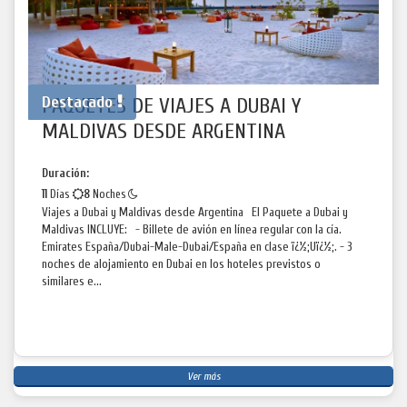
Destacado
PAQUETES DE VIAJES A DUBAI Y
MALDIVAS DESDE ARGENTINA
Duración:
11
Días
8
Noches
Viajes a Dubai y Maldivas desde Argentina El Paquete a Dubai y
Maldivas INCLUYE: - Billete de avión en línea regular con la cía.
Emirates España/Dubai-Male-Dubai/España en clase ï¿½;Uï¿½;. - 3
noches de alojamiento en Dubai en los hoteles previstos o
similares e...
Ver más