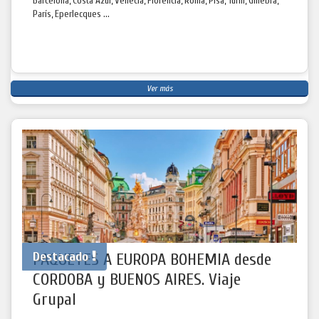
Barcelona, Costa Azul, Venecia, Florencia, Roma, Pisa, Turin, Ginebra,
París, Eperlecques ...
Ver más
Destacado
PAQUETES A EUROPA BOHEMIA desde
CORDOBA y BUENOS AIRES. Viaje
Grupal