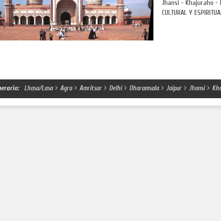
Jhansi - Khajuraho -
CULTURAL Y ESPIRITUAL
nerario:
Lhasa/Lasa
Agra
Amritsar
Delhi
Dharamsala
Jaipur
Jhansi
Kha