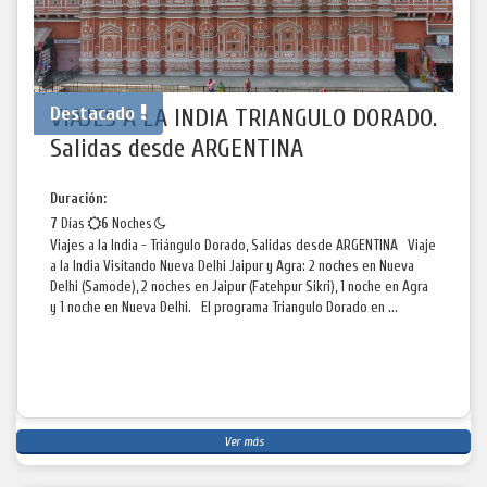
Destacado
VIAJES A LA INDIA TRIANGULO DORADO.
Salidas desde ARGENTINA
Duración:
7
Días
6
Noches
Viajes a la India - Triángulo Dorado, Salidas desde ARGENTINA Viaje
a la India Visitando Nueva Delhi Jaipur y Agra: 2 noches en Nueva
Delhi (Samode), 2 noches en Jaipur (Fatehpur Sikri), 1 noche en Agra
y 1 noche en Nueva Delhi. El programa Triangulo Dorado en ...
Ver más