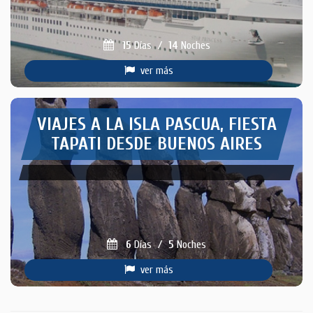
15
Días
/
14
Noches
ver más
VIAJES A LA ISLA PASCUA, FIESTA
TAPATI DESDE BUENOS AIRES
6
Días
/
5
Noches
ver más