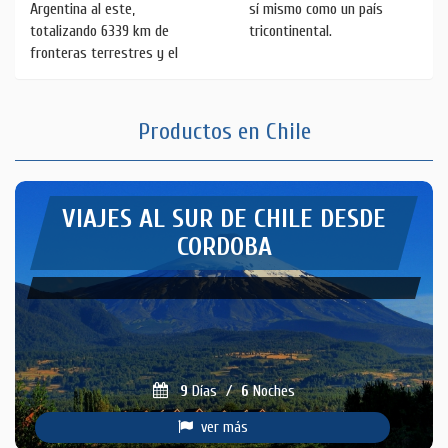
Argentina al este,
sí mismo como un país
totalizando 6339 km de
tricontinental.
fronteras terrestres y el
Productos en Chile
VIAJES AL SUR DE CHILE DESDE
CORDOBA
9
Días
/
6
Noches
ver más