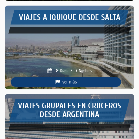
VIAJES A IQUIQUE DESDE SALTA
8
Días
/
7
Noches
ver más
VIAJES GRUPALES EN CRUCEROS
DESDE ARGENTINA