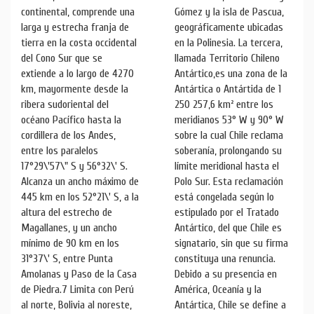
continental, comprende una
Gómez y la isla de Pascua,
larga y estrecha franja de
geográficamente ubicadas
tierra en la costa occidental
en la Polinesia. La tercera,
del Cono Sur que se
llamada Territorio Chileno
extiende a lo largo de 4270
Antártico,es una zona de la
km, mayormente desde la
Antártica o Antártida de 1
ribera sudoriental del
250 257,6 km² entre los
océano Pacífico hasta la
meridianos 53° W y 90° W
cordillera de los Andes,
sobre la cual Chile reclama
entre los paralelos
soberanía, prolongando su
17°29\'57\" S y 56°32\' S.
límite meridional hasta el
Alcanza un ancho máximo de
Polo Sur. Esta reclamación
445 km en los 52°21\' S, a la
está congelada según lo
altura del estrecho de
estipulado por el Tratado
Magallanes, y un ancho
Antártico, del que Chile es
mínimo de 90 km en los
signatario, sin que su firma
31°37\' S, entre Punta
constituya una renuncia.
Amolanas y Paso de la Casa
Debido a su presencia en
de Piedra.7 Limita con Perú
América, Oceanía y la
al norte, Bolivia al noreste,
Antártica, Chile se define a