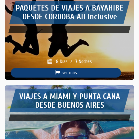
PAQUETES DE VIAJES A BAYAHIBE
DESDE CORDOBA All Inclusive
8
Días
/
7
Noches
ver más
VIAJES A MIAMI Y PUNTA CANA
DESDE BUENOS AIRES