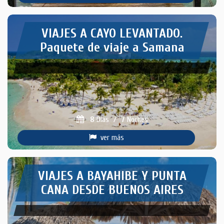
VIAJES A CAYO LEVANTADO.
Paquete de viaje a Samana
8
Días
/
7
Noches
ver más
VIAJES A BAYAHIBE Y PUNTA
CANA DESDE BUENOS AIRES