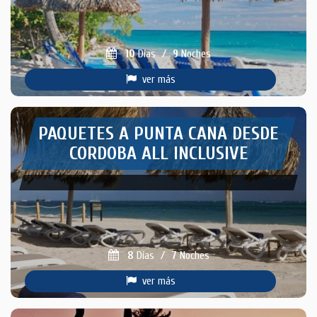
10
Días
/
9
Noches
ver más
PAQUETES A PUNTA CANA DESDE
CORDOBA ALL INCLUSIVE
8
Días
/
7
Noches
ver más