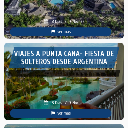
8
Días
/
7
Noches
ver más
VIAJES A PUNTA CANA- FIESTA DE
SOLTEROS DESDE ARGENTINA
8
Días
/
7
Noches
ver más