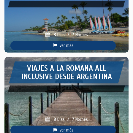
8
Días
/
7
Noches
ver más
VIAJES A LA ROMANA ALL
INCLUSIVE DESDE ARGENTINA
8
Días
/
7
Noches
ver más