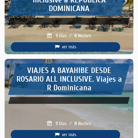
Inclusive a REPUBLICA
DOMINICANA
9
Días
/
8
Noches
ver más
VIAJES A BAYAHIBE DESDE
ROSARIO ALL INCLUSIVE. Viajes a
R Dominicana
9
Días
/
8
Noches
ver más