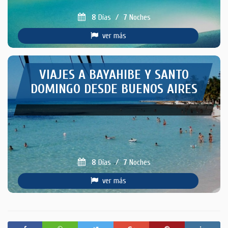
8
Días
/
7
Noches
ver más
VIAJES A BAYAHIBE Y SANTO
DOMINGO DESDE BUENOS AIRES
8
Días
/
7
Noches
ver más