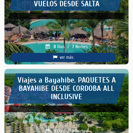
VUELOS DESDE SALTA
8
Días
/
7
Noches
ver más
Viajes a Bayahibe. PAQUETES A
BAYAHIBE DESDE CORDOBA ALL
INCLUSIVE
8
Días
/
7
Noches