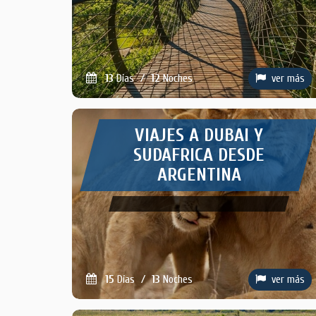
13
Días
/
12
Noches
ver más
VIAJES A DUBAI Y
SUDAFRICA DESDE
ARGENTINA
15
Días
/
13
Noches
ver más