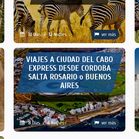
13
Días
/
12
Noches
ver más
VIAJES A CIUDAD DEL CABO
EXPRESS DESDE CORDOBA
SALTA ROSARIO o BUENOS
AIRES
8
Días
/
6
Noches
ver más