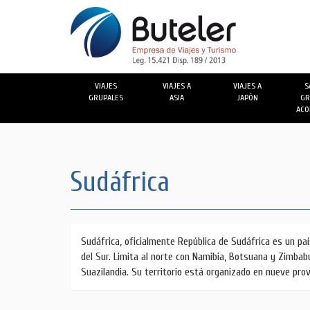
VIAJES
VIAJES A
VIAJES A
S
GRUPALES
ASIA
JAPÓN
GR
ACO
Sudáfrica
Sudáfrica, oficialmente República de Sudáfrica es un pa
formada por tres ciudades: Pretoria, sede del poder eje
del Sur. Limita al norte con Namibia, Botsuana y Zimba
Suazilandia. Su territorio está organizado en nueve prov